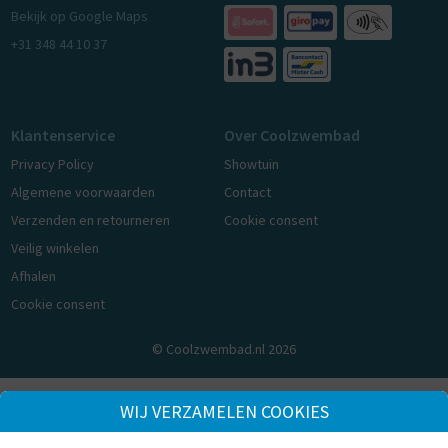
Bekijk op Google Maps
+31 348 44 10 37
Klantenservice
Over Coolzwembad
Privacy Policy
Showtuin
Algemene voorwaarden
Contact
Verzenden en retourneren
Cookie consent
Veilig winkelen
Afhalen
Cookie consent
© Coolzwembad.nl 2026
WIJ VERZAMELEN COOKIES