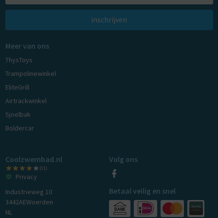
inschrijven
Meer van ons
ThysToys
Trampolinewinkel
EliteGrill
Airtrackwinkel
Sjoelbak
Boldercar
Coolzwembad.nl
Volg ons
(11)
Privacy
Betaal veilig en snel
Industrieweg 10
3442AE
Woerden
NL