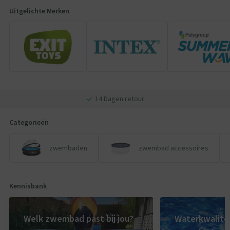
Uitgelichte Merken
14 Dagen retour
Categorieën
zwembaden
zwembad accessoires
Kennisbank
Welk zwembad past bij jou?
Waterkwaliteit