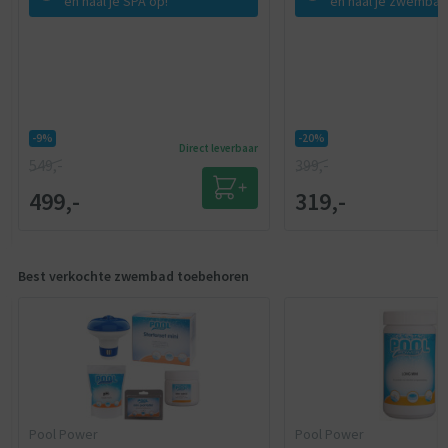
en haal je SPA op!
en haal je zwembad
-9%
-20%
Direct leverbaar
549,-
399,-
499,-
319,-
Best verkochte zwembad toebehoren
Pool Power
Pool Power