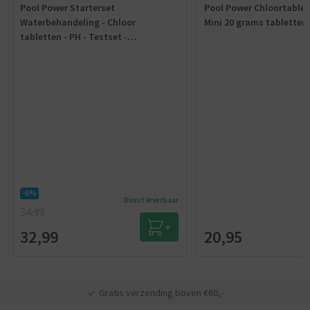
Pool Power Starterset
Pool Power Chloortablet
Waterbehandeling - Chloor
Mini 20 grams tabletten 
tabletten - PH - Testset -
Chloordoseerder 4 in 1
-6%
Direct leverbaar
34,99
32,99
20,95
Gratis verzending boven €60,-