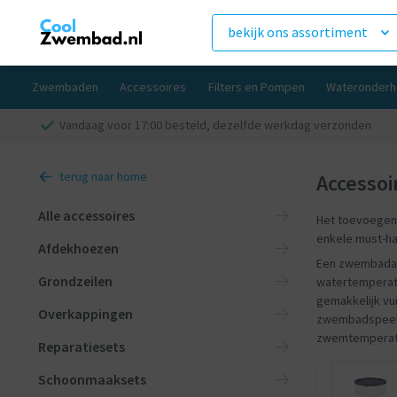
bekijk ons assortiment
Zwembaden
Accessoires
Filters en Pompen
Wateronderh
Vandaag voor 17:00 besteld, dezelfde werkdag verzonden
terug naar home
Accessoi
Alle accessoires
Het toevoegen v
enkele must-h
Afdekhoezen
Een zwembadafd
Grondzeilen
watertemperatu
gemakkelijk vu
Overkappingen
zwembadspeelg
zwemtemperatuu
Reparatiesets
Schoonmaaksets