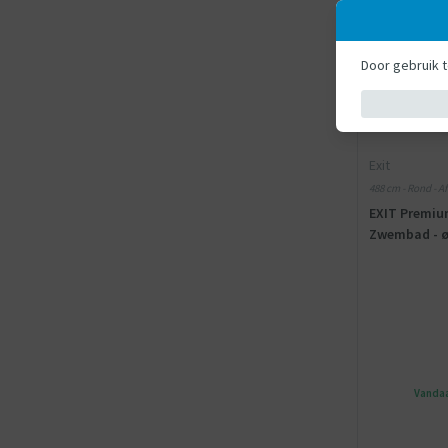
Door gebruik 
Exit
488 cm - Rond - A
EXIT Premiu
Zwembad - ø
Vandaa