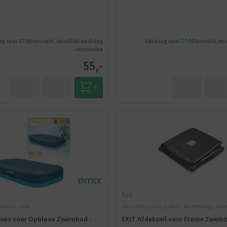
g voor 17:00 besteld, dezelfde werkdag
Vandaag voor 17:00 besteld, de
verzonden
55,-
Exit
ekhoes - Intex
540 x 250 x 122 cm (LxBxH) - Rechthoekig - Afd
hoes voor Opblaas Zwembad -
EXIT Afdekzeil voor Frame Zwemb