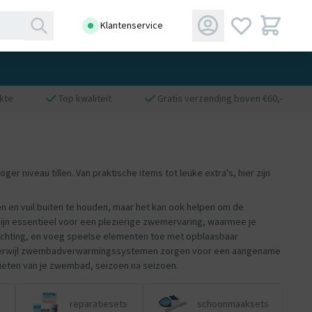
Klantenservice
kte
Top kwaliteit
Gratis verzending boven €60,-
 niveau tillen. Van praktische items tot leuke extra's, hier zijn
 en vuil buiten te houden, maar het kan ook helpen om de
jn essentieel voor een plezierige zwemervaring, waarmee je
ichting, en voeg speelse elementen toe met opblaasbaar
 terwijl zwembadverwarmingssystemen zorgen voor een aangename
ieten van je zwembad, seizoen na seizoen.
reparatiesets
schoonmaaksets