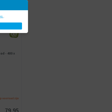
es
.
ad - 400 x
op voorraad zijn
79,95