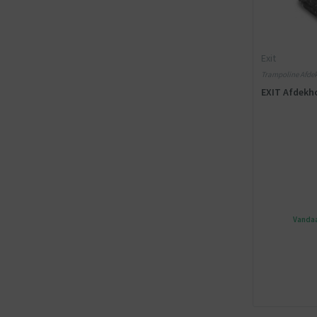
Exit
Trampoline Afdekh
poten en Trampol
EXIT Afdekho
Vandaa