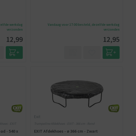
zelfde werkdag
Vandaag voor 17:00 besteld, dezelfde werkdag
verzonden
verzonden
12,99
12,95
Exit
ekhoes - EXIT
Trampoline Afdekhoes - EXIT - 366 cm - Rond
ad - 540 x
EXIT Afdekhoes - ø 366 cm - Zwart