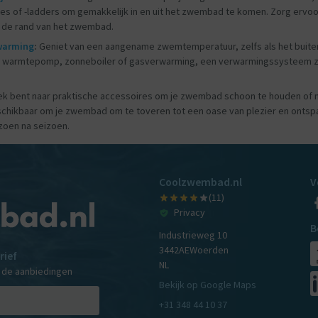
 of -ladders om gemakkelijk in en uit het zwembad te komen. Zorg ervoor da
 de rand van het zwembad.
warming
:
Geniet van een aangename zwemtemperatuur, zelfs als het buite
n warmtepomp, zonneboiler of gasverwarming, een verwarmingssysteem zor
ek bent naar praktische accessoires om je zwembad schoon te houden of na
chikbaar om je zwembad om te toveren tot een oase van plezier en ontspan
oen na seizoen.
Coolzwembad.nl
V
(11)
Privacy
B
Industrieweg 10
3442AE
Woerden
rief
NL
n de aanbiedingen
Bekijk op Google Maps
+31 348 44 10 37