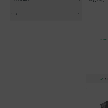
262 x 175 cm
Prijs
Vandaa
G