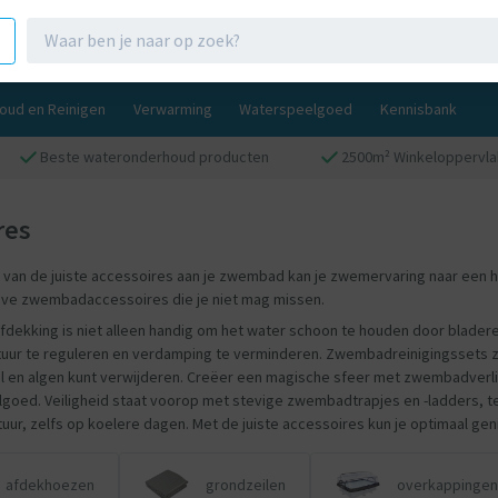
oud en Reinigen
Verwarming
Waterspeelgoed
Kennisbank
Beste wateronderhoud producten
2500m² Winkeloppervla
res
an de juiste accessoires aan je zwembad kan je zwemervaring naar een hoger
ave zwembadaccessoires die je niet mag missen.
ekking is niet alleen handig om het water schoon te houden door bladeren
ur te reguleren en verdamping te verminderen. Zwembadreinigingssets zi
il en algen kunt verwijderen. Creëer een magische sfeer met zwembadverl
oed. Veiligheid staat voorop met stevige zwembadtrapjes en -ladders,
r, zelfs op koelere dagen. Met de juiste accessoires kun je optimaal gen
afdekhoezen
grondzeilen
overkappingen