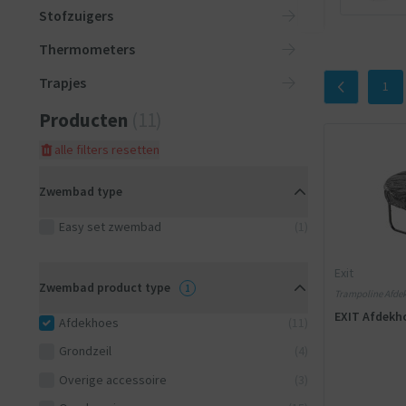
Stofzuigers
Thermometers
Trapjes
1
Producten
(11)
alle filters resetten
Zwembad type
Easy set zwembad
(1)
Exit
Zwembad product type
1
Trampoline Afdekh
EXIT Afdekho
Afdekhoes
(11)
Grondzeil
(4)
Overige accessoire
(3)