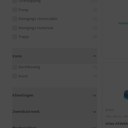
Overkapping
(15)
Pomp
(2)
Reinigings chemicaliën
(2)
Vandaa
Reinigings materiaal
(2)
Trapje
(4)
Vorm
Rechthoekig
(2)
Rond
(4)
Afmetingen
Intex
Zwembad merk
305 x 183 cm - Afd
Intex Afdek
Product kleur