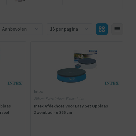
Aantal producten
Intex
366 cm - Polyethyleen - Blauw - Intex
pblaas
Intex Afdekhoes voor Easy Set Opblaas
rseel
Zwembad - ø 366 cm