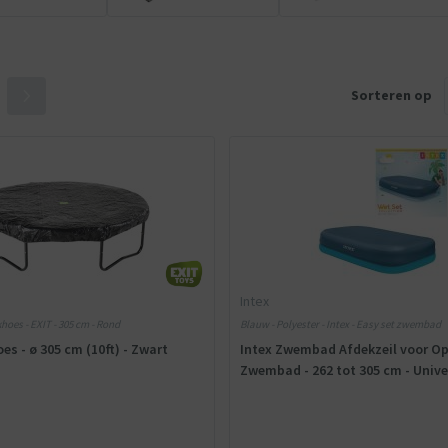
Sorteren op
Intex
oes - EXIT - 305 cm - Rond
Blauw - Polyester - Intex - Easy set zwembad
es - ø 305 cm (10ft) - Zwart
Intex Zwembad Afdekzeil voor O
Zwembad - 262 tot 305 cm - Unive