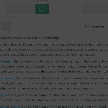
Sorteren op
ssoires: Verbeter Je Zwembadervaring
n de achtertuin is een geweldige manier om verkoeling te zoeken tijden
wist je dat het toevoegen van de juiste accessoires je zwembadervaring naa
zijn enkele must-have zwembadaccessoires die je niet mag missen.
kkingen
:
Een zwembadafdekking is niet alleen handig om het water schoon
 de watertemperatuur te reguleren en verdamping te verminderen. Er zijn 
ie de warmte van de zon vasthouden en winterafdekkingen die je zwemba
gingssets
:
Een schoon zwembad is essentieel voor een plezierige zwemer
steel, skimmer, borstels en een stofzuiger, kun je gemakkelijk vuil en a
or helder water, maar verlengt ook de levensduur van je zwembad.
lgoed
:
Voeg wat speelse elementen toe aan je zwembad met leuke opblaa
elfs waterbasketbalnetten. Deze accessoires zorgen voor extra vermaak en
es en -ladders
:
Veiligheid staat voorop bij het gebruik van een zwembad, voo