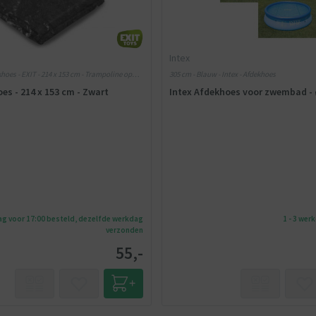
Intex
oes - EXIT - 214 x 153 cm - Trampoline op
305 cm - Blauw - Intex - Afdekhoes
ine iets boven de grond
es - 214 x 153 cm - Zwart
Intex Afdekhoes voor zwembad - 
g voor 17:00 besteld, dezelfde werkdag
1 - 3 wer
verzonden
55,-