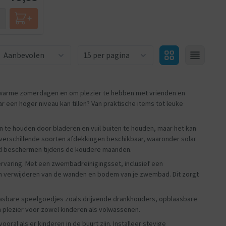
Aantal producten
s warme zomerdagen en om plezier te hebben met vrienden en
r een hoger niveau kan tillen? Van praktische items tot leuke
 te houden door bladeren en vuil buiten te houden, maar het kan
verschillende soorten afdekkingen beschikbaar, waaronder solar
d beschermen tijdens de koudere maanden.
varing. Met een zwembadreinigingsset, inclusief een
lgen verwijderen van de wanden en bodem van je zwembad. Dit zorgt
sbare speelgoedjes zoals drijvende drankhouders, opblaasbare
 plezier voor zowel kinderen als volwassenen.
ral als er kinderen in de buurt zijn. Installeer stevige