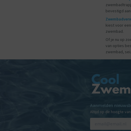
zwembadtrapjes
bevestigd aan
Zwembadver
kiest voor ee
zwembad.
Of je nu op zo
van opties bes
zwembad, seiz
Aanmelden nieuwsb
Altijd op de hoogte va