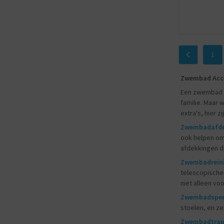
1
Zwembad Acce
Een zwembad i
familie. Maar 
extra's, hier 
Zwembadafde
ook helpen om
afdekkingen d
Zwembadreini
telescopische 
niet alleen vo
Zwembadspee
stoelen, en z
Zwembadtrapj