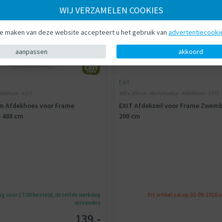
WIJ VERZAMELEN COOKIES
te maken van deze website accepteert u het gebruik van
advertentiecooki
aanpassen
akkoord
Exit
fdekhoes - EXIT
400 x 200 cm - Rechthoekig - Afdekhoes - EXIT
m Afdekhoes voor Frame
EXIT Afdekzeil voor Frame Zwemb
 488 cm
200 cm
g voor 17:00 besteld, dezelfde werkdag
Dit artikel zal op 02-09-2026 
verzonden
139,-