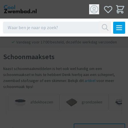
Vandaag voor 17:00 besteld, dezelfde werkdag verzonden
Schoonmaaksets
Naast schoonmaakmiddelen is het ook wel handig om een
schoonmaakset in huis te hebben! Denk hierbij aan een schepnet,
zwembad stofzuiger of een skimmer. Bekijk dit
artikel
voor meer
schoonmaak tips!
afdekhoezen
grondzeilen