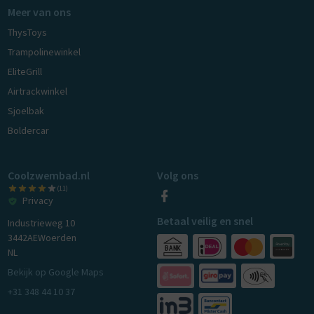
Meer van ons
ThysToys
Trampolinewinkel
EliteGrill
Airtrackwinkel
Sjoelbak
Boldercar
Coolzwembad.nl
Volg ons
(11)
Privacy
Betaal veilig en snel
Industrieweg 10
3442AE
Woerden
NL
Bekijk op Google Maps
+31 348 44 10 37