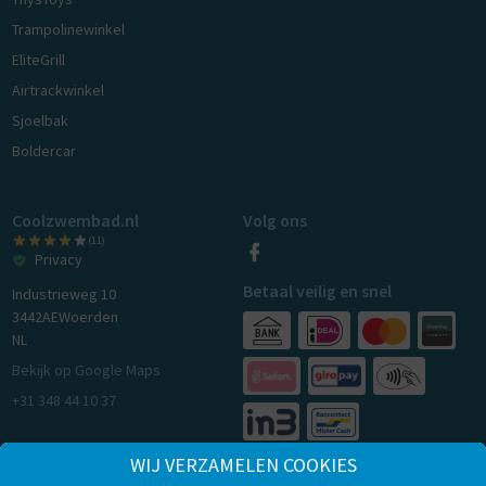
Trampolinewinkel
EliteGrill
Airtrackwinkel
Sjoelbak
Boldercar
Coolzwembad.nl
Volg ons
(11)
Privacy
Betaal veilig en snel
Industrieweg 10
3442AE
Woerden
NL
Bekijk op Google Maps
+31 348 44 10 37
WIJ VERZAMELEN COOKIES