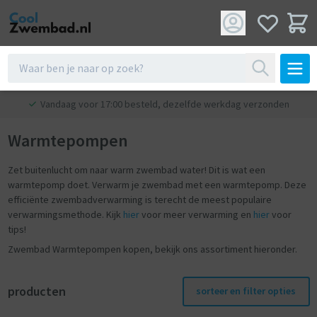
Vandaag voor 17:00 besteld, dezelfde werkdag verzonden
Warmtepompen
Zet buitenlucht om naar warm zwembad water! Dit is wat een
warmtepomp doet. Verwarm je zwembad met een warmtepomp. Deze
efficiënte zwembadverwarming is terecht de meest populaire
verwarmingsmethode. Kijk
hier
voor meer verwarming en
hier
voor
tips!
Zwembad Warmtepompen kopen, bekijk ons assortiment hieronder.
producten
sorteer en filter opties