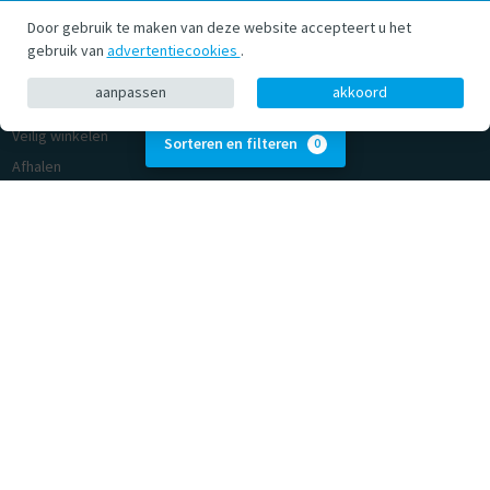
Klantenservice
Over Coolzwembad
Door gebruik te maken van deze website accepteert u het
Privacy Policy
Showtuin
gebruik van
advertentiecookies
.
Algemene voorwaarden
Contact
aanpassen
akkoord
Verzenden en retourneren
Cookie consent
Veilig winkelen
Sorteren en filteren
0
Afhalen
Cookie consent
© Coolzwembad.nl 2026